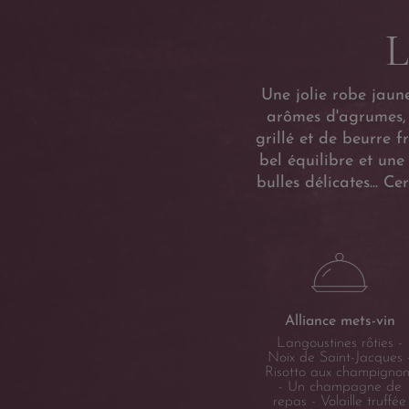
L
Une jolie robe jaune
arômes d'agrumes, d
grillé et de beurre f
bel équilibre et une
bulles délicates... 
Alliance mets-vin
Langoustines rôties -
Noix de Saint-Jacques 
Risotto aux champignon
- Un champagne de
repas - Volaille truffée