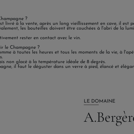
s
 Champagne ?
ivré à la vente, après un long vieillissement en cave, il est 
alement, les bouteilles doivent être couchées à l'abri de la lum
ivement rester en contact avec le vin.
ir le Champagne ?
e à toutes les heures et tous les moments de la vie, à l'apéri
s.
 mais non glacé à la température idéale de 8 degrés.
gne, il faut le déguster dans un verre à pied, élancé et élégan
LE DOMAINE
A.Bergèr