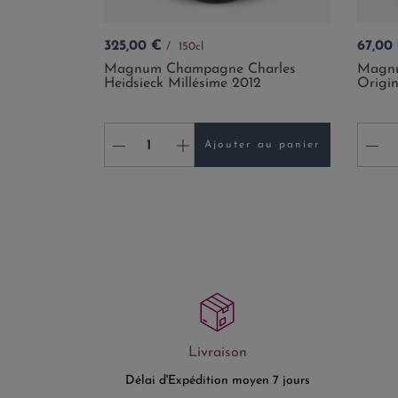
Prix
Prix
325,00 €
67,00
150cl
Magnum Champagne Charles
Magnu
Heidsieck Millésime 2012
Origi
-
+
-
Ajouter au panier
Livraison
Délai d'Expédition moyen 7 jours