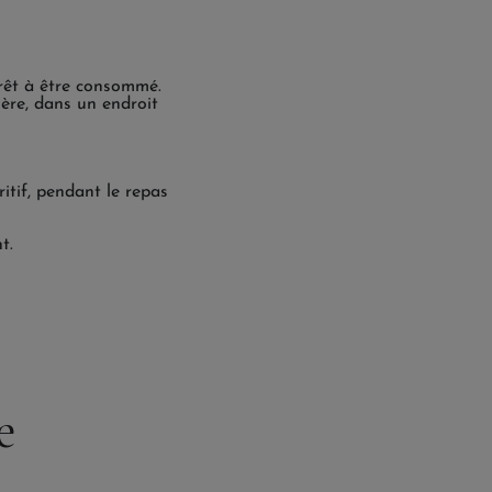
prêt à être consommé.
ière, dans un endroit
tif, pendant le repas
t.
e