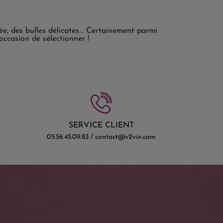
ée, des bulles délicates... Certainement parmi
ccasion de sélectionner !
SERVICE CLIENT
05.56.45.09.83 / contact@v2vin.com