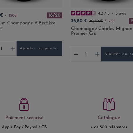
4.2
/
5
-
5
avis
 €
18/20
150cl
Prix
Prix de base
36,80 €
1
40,80 €
75cl
m Champagne A.Bergère
ne
Champagne Charles Mignon
Premier Cru
+
Ajouter au panier
-
+
Ajouter au p
Paiement sécurisé
Catalogue
Apple Pay / Paypal / CB
+ de 500 références