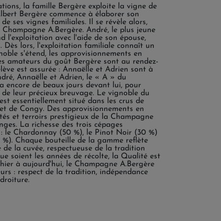
tions, la famille Bergère exploite la vigne de
lbert Bergère commence à élaborer son
 ses vignes familiales. Il se révèle alors,
 Champagne A.Bergère. André, le plus jeune
d l'exploitation avec l'aide de son épouse,
. Dès lors, l'exploitation familiale connaît un
gnoble s'étend, les approvisionnements en
les amateurs du goût Bergère sont au rendez-
relève est assurée : Annaëlle et Adrien sont à
ndré, Annaëlle et Adrien, le « A » du
encore de beaux jours devant lui, pour
 de leur précieux breuvage. Le vignoble du
t essentiellement situé dans les crus de
 et de Congy. Des approvisionnements en
putés et terroirs prestigieux de la Champagne
ges. La richesse des trois cépages
 : le Chardonnay (50 %), le Pinot Noir (30 %)
 %). Chaque bouteille de la gamme reflète
e de la cuvée, respectueuse de la tradition
e soient les années de récolte, la Qualité est
D'hier à aujourd'hui, le Champagne A.Bergère
urs : respect de la tradition, indépendance
droiture.