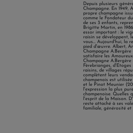
Depuis plusieurs généra
Champagne. En 1949, A
propre champagne issu de
comme le Fondateur du
de ses 3 enfants, repren
Brigitte Martin, en 1986
essor important : le vi
raisin se développent, 
vous... Aujourd'hui, la 
pied d'œuvre. Albert, A
Champagne A.Bergère a 
satisfaire les Amoureux
Champagne A.Bergère es
Fèrebrianges, d'Etoges
raisins, de villages ré
complètent leurs vendan
champenois est utilisée
et le Pinot Meunier (20
l'expression la plus pur
champenoise. Quelles qu
l'esprit de la Maison. 
reste attaché à ses vale
familiale, générosité et 