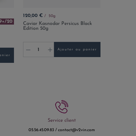
Prix
120,00 €
50g
9+/20
Caviar Kasnodar Persicus Black
Edition 50g
-
+
Ajouter au panier
anier
Service client
05.56.45.09.83 / contact@v2vin.com