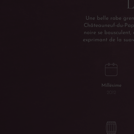
L
Une belle robe gren
Châteauneuf-du-Pape 
noire se bousculent
exprimant de la sua
Millésime
2012