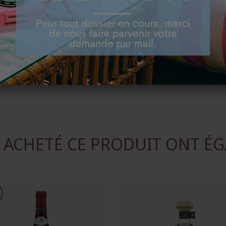
mondialement reconnue d
l'Oratoire des Papes a
d'un siècle plus tard, d
l'appellation.
T ACHETÉ CE PRODUIT ONT ÉG