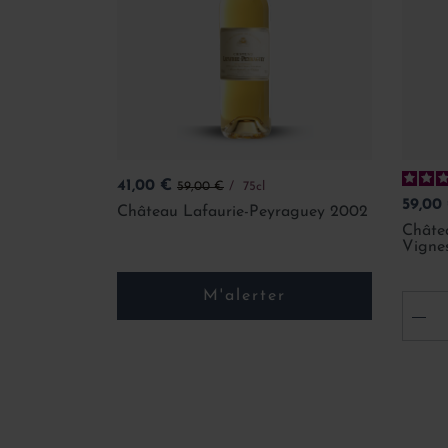
Prix
Prix de base
41,00 €
59,00 €
75cl
Prix
59,00
Château Lafaurie-Peyraguey 2002
Châtea
Vigne
M'alerter
-