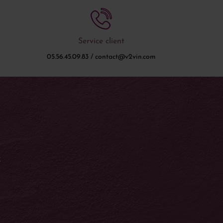
Service client
05.56.45.09.83 / contact@v2vin.com
S