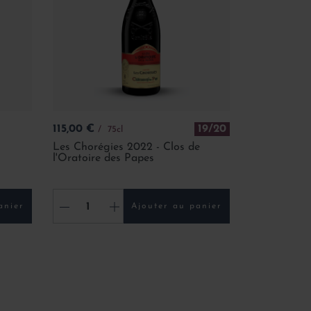
Prix
115,00 €
19/20
75cl
Les Chorégies 2022 - Clos de
l'Oratoire des Papes
-
+
anier
Ajouter au panier