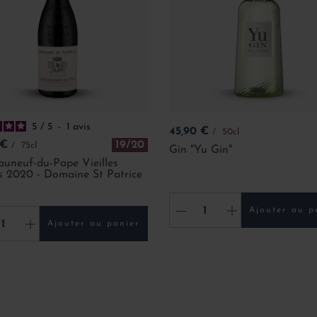
5
/
5
-
1
avis
Prix
45,90 €
50cl
 €
19/20
75cl
Gin "Yu Gin"
uneuf-du-Pape Vieilles
s 2020 - Domaine St Patrice
-
+
Ajouter au p
+
Ajouter au panier