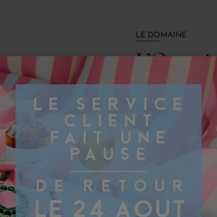
LE DOMAINE
L’Oratoi
L'histoire de L'Orato
précisément en 1880, l
précieuse parcelle de v
parcelle, située dans u
Oratoriens, nommé d'apr
XVIIIe siècle, cette pet
vignerons et protecteur
aujourd'hui le lieu de p
En 1926, le fils d'Edo
Amouroux et décide de r
Papes" en mémoire des P
XIVe siècle sur les hau
Châteauneuf-du-Pape.
Aujourd'hui, l'Oratoir