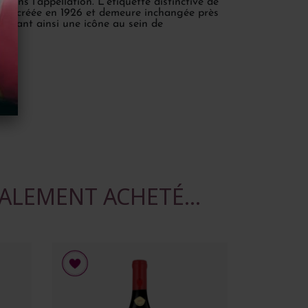
ans l'appellation. L'étiquette distinctive de
 été créée en 1926 et demeure inchangée près
evenant ainsi une icône au sein de
ALEMENT ACHETÉ...