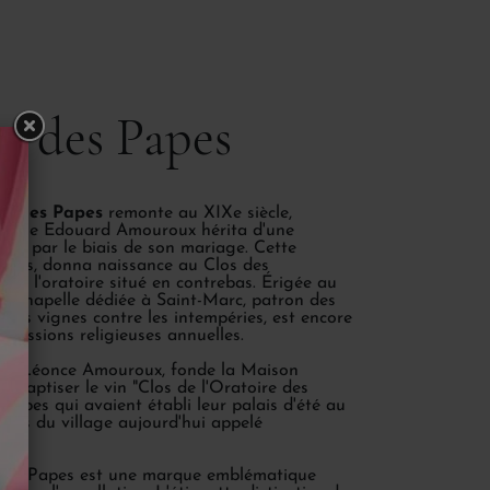
re des Papes
ire des Papes
remonte au XIXe siècle,
orsque Edouard Amouroux hérita d'une
igne par le biais de son mariage. Cette
n clos, donna naissance au Clos des
ès l'oratoire situé en contrebas. Érigée au
ite chapelle dédiée à Saint-Marc, patron des
 des vignes contre les intempéries, est encore
rocessions religieuses annuelles.
uard, Léonce Amouroux, fonde la Maison
ebaptiser le vin "Clos de l'Oratoire des
apes qui avaient établi leur palais d'été au
teurs du village aujourd'hui appelé
e des Papes est une marque emblématique