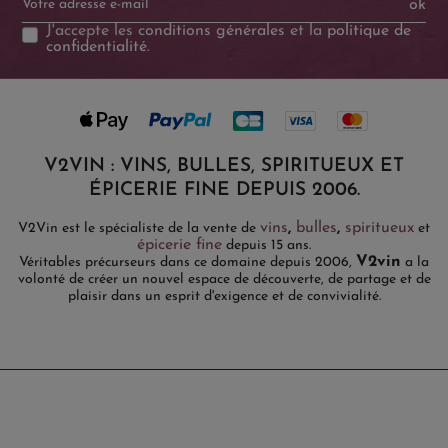
ok
J'accepte les
conditions générales
et la
politique de
confidentialité
.
V2VIN : VINS, BULLES, SPIRITUEUX ET
ÉPICERIE FINE DEPUIS 2006.
vins
,
bulles
,
spiritueux
V2Vin est le spécialiste de la vente de
et
épicerie fine
depuis 15 ans.
V2vin
Véritables précurseurs dans ce domaine depuis 2006,
a la
volonté de créer un nouvel espace de découverte, de partage et de
plaisir dans un esprit d'exigence et de convivialité.