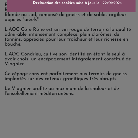
Déclaration des cookies mise à jour le :
22/01/2024
En Côte-Rôtie, il y a deux terroirs bien distincts : la Côte
Brune au nord et ses micaschistes riches en fer, et la Côte
Blonde au sud, composé de gneiss et de sables argileux
appelés "arzels".
L'AOC Côte Rôtie est un vin rouge de terroir à la qualité
admirable, intensément complexe, plein d'arômes, de
tannins, appréciés pour leur fraîcheur et leur richesse en
bouche.
L'AOC Condrieu, cultive son identité en étant le seul à
avoir choisi un encépagement intégralement constitué de
Viognier.
Ce cépage convient parfaitement aux terroirs de gneiss
implantés sur des coteaux granitiques très abrupts.
Le Viognier profite au maximum de la chaleur et de
l'ensoleillement méditerranéens.