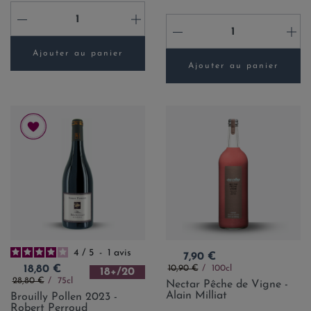
-
+
-
+
Ajouter au panier
Ajouter au panier
4
/
5
-
1
avis
Prix
7,90 €
Prix de base
Prix
10,90 €
100cl
18,80 €
18+/20
Prix de base
28,80 €
75cl
Nectar Pêche de Vigne -
Alain Milliat
Brouilly Pollen 2023 -
Robert Perroud