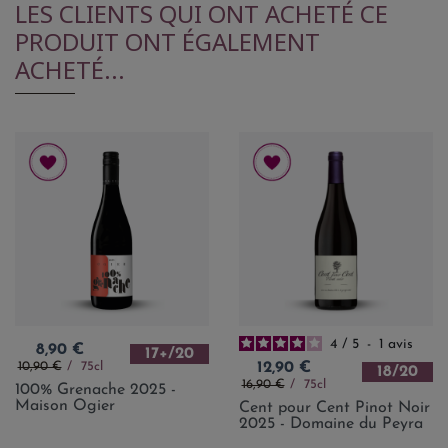
LES CLIENTS QUI ONT ACHETÉ CE
PRODUIT ONT ÉGALEMENT
ACHETÉ...
4
/
5
-
1
avis
Prix
8,90 €
17+/20
Prix de base
Prix
10,90 €
75cl
12,90 €
18/20
Prix de base
16,90 €
75cl
100% Grenache 2025 -
Maison Ogier
Cent pour Cent Pinot Noir
2025 - Domaine du Peyra