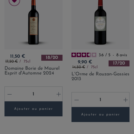
3.6
/
5
-
8
avis
Prix
11,50 €
18/20
Prix de base
Prix
17,50 €
75cl
9,90 €
17/20
Prix de base
14,50 €
75cl
Domaine Borie de Maurel
Esprit d'Automne 2024
L'Orme de Rauzan-Gassies
2013
-
+
-
+
Ajouter au panier
Ajouter au panier