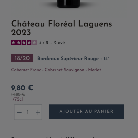
Château Floréal Laguens
2023
4
/
5
-
2
avis
18/20
Bordeaux Supérieur Rouge - 14°
Cabernet Franc - Cabernet Sauvignon - Merlot
9,80 €
14,80 €
75cl
AJOUTER AU PANIER
-
+