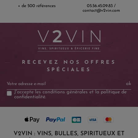
+ de 500 références
05.56.45.09.83 /
contact@v2vin.com
RECEVEZ NOS OFFRES
SPÉCIALES
ok
J'accepte les
conditions générales
et la
politique de
confidentialité
.
V2VIN : VINS, BULLES, SPIRITUEUX ET