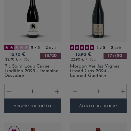
2
/
5
-
2
avis
5
/
5
-
2
avis
Prix
Prix
15,70 €
15,90 €
18/20
17+/20
Prix de base
Prix de base
22,70 €
75cl
22,90 €
75cl
Pic Saint Loup Cuvée
Morgon Vieilles Vignes
Tradition 2023 - Domaine
Grand Cras 2024 -
Desvabre
Laurent Gauthier
-
+
-
+
Ajouter au panier
Ajouter au panier