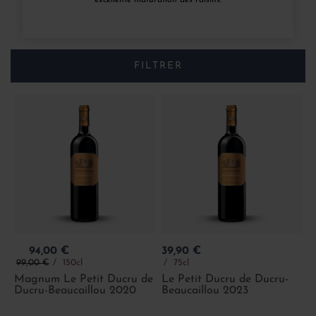
excellente maturation des raisins.
FILTRER
Prix
Prix
94,00 €
39,90 €
Prix de base
99,00 €
150cl
75cl
Magnum Le Petit Ducru de
Le Petit Ducru de Ducru-
Ducru-Beaucaillou 2020
Beaucaillou 2023