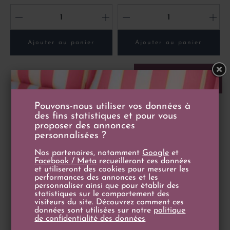
-
+
-
+
Ajouter au panier
Ajouter au panier

Retour en haut
Pouvons-nous utiliser vos données à
des fins statistiques et pour vous
proposer des annonces
personnalisées ?
Nos partenaires, notamment
Google
et
Facebook / Meta
recueilleront ces données
et utiliseront des cookies pour mesurer les
performances des annonces et les
personnaliser ainsi que pour établir des
statistiques sur le comportement des
visiteurs du site. Découvrez comment ces
Livraison
Paiement sécurisé
données sont utilisées sur notre
politique
de confidentialité des données