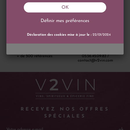
Délai d'Expédition moyen 7
Apple Pay / Paypal / CB
OK
jours
Définir mes préférences
Déclaration des cookies mise à jour le :
22/01/2024
Catalogue
Service client
+ de 500 références
05.56.45.09.83 /
contact@v2vin.com
RECEVEZ NOS OFFRES
SPÉCIALES
ok