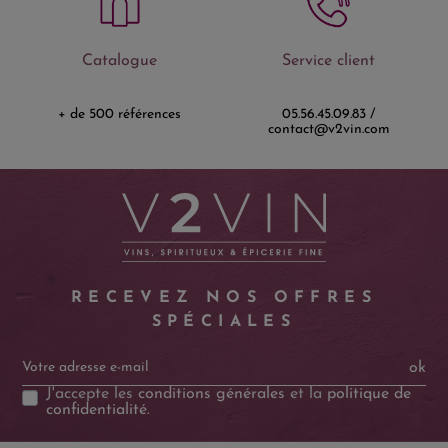
Catalogue
Service client
+ de 500 références
05.56.45.09.83 /
contact@v2vin.com
RECEVEZ NOS OFFRES
SPÉCIALES
ok
J'accepte les
conditions générales
et la
politique de
confidentialité
.