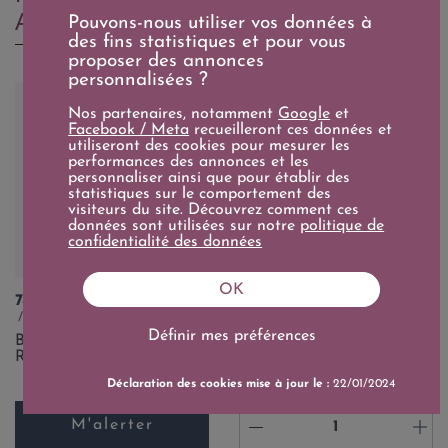
ACHETÉ...
Pouvons-nous utiliser vos données à
des fins statistiques et pour vous
proposer des annonces
personnalisées ?
Nos partenaires, notamment
Google
et
Facebook / Meta
recueilleront ces données et
utiliseront des cookies pour mesurer les
performances des annonces et les
personnaliser ainsi que pour établir des
statistiques sur le comportement des
visiteurs du site. Découvrez comment ces
données sont utilisées sur notre
politique de
confidentialité des données
OK
Prix
Prix
74,90 €
17,90 €
19+/20
18/20
Prix de base
75cl
25,90 €
75cl
Définir mes préférences
Balthus 2015 - Château de
Juliénas Les Chers 2022 -
Reignac
Pascal Aufranc
Déclaration des cookies mise à jour le :
22/01/2024
M'alerter
-
+