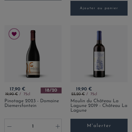
Ajouter au panier
Prix
Prix
17,90 €
19,90 €
18/20
Prix de base
Prix de base
19,90 €
75cl
23,20 €
75cl
Pinotage 2023 - Domaine
Moulin du Château La
Diemersfontein
Lagune 2019 - Château La
Lagune
M'alerter
-
+