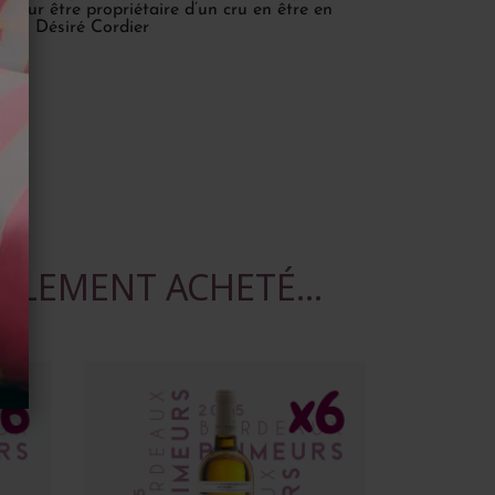
nc pour être propriétaire d’un cru en être en
…” - Désiré Cordier
ALEMENT ACHETÉ...