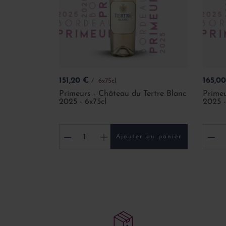
Prix
Prix
151,20 €
165,0
6x75cl
Primeurs - Château du Tertre Blanc
Prime
2025 - 6x75cl
2025 -
-
+
-
Ajouter au panier