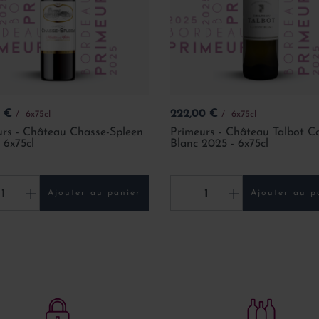
Prix
0 €
222,00 €
6x75cl
6x75cl
urs - Château Chasse-Spleen
Primeurs - Château Talbot Ca
 6x75cl
Blanc 2025 - 6x75cl
+
-
+
Ajouter au panier
Ajouter au p