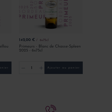
Prix
142,00 €
6x75cl
illou
Primeurs - Blanc de Chasse-Spleen
2025 - 6x75cl
-
+
anier
Ajouter au panier