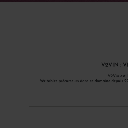
V2VIN : V
V2Vin est l
Véritables précurseurs dans ce domaine depuis 