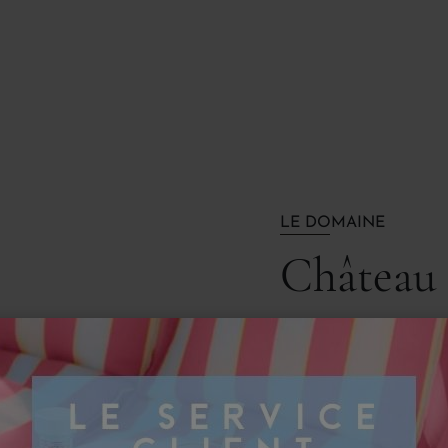
LE DOMAINE
Château 
“Simple vigneron, mais
contenterai de dire par
essentiellement naturels
sont pour nous tous le s
abondamment prouvé : po
renom, il faut être doué 
du domaine et du vin. T