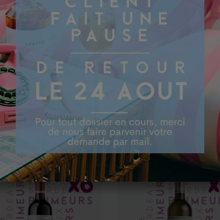
intérêts (…). Il faut do
quelque sorte amoureux
T ACHETÉ CE PRODUIT ONT ÉG