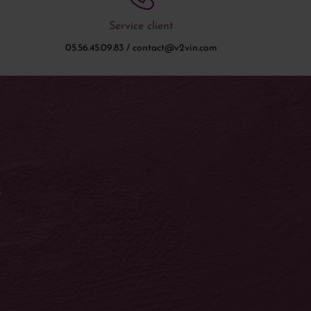
Service client
05.56.45.09.83 / contact@v2vin.com
S