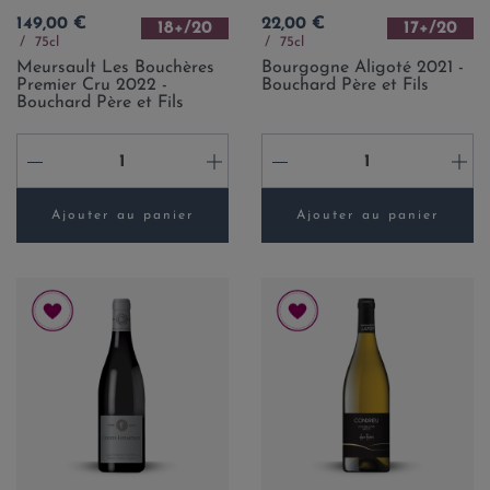
Prix
Prix
149,00 €
22,00 €
18+/20
17+/20
75cl
75cl
Meursault Les Bouchères
Bourgogne Aligoté 2021 -
Premier Cru 2022 -
Bouchard Père et Fils
Bouchard Père et Fils
-
+
-
+
Ajouter au panier
Ajouter au panier