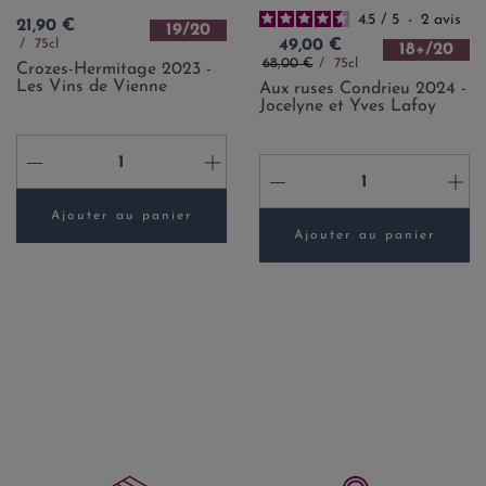
4.5
/
5
-
2
avis
Prix
21,90 €
19/20
Prix
75cl
49,00 €
18+/20
Prix de base
68,00 €
75cl
Crozes-Hermitage 2023 -
Les Vins de Vienne
Aux ruses Condrieu 2024 -
Jocelyne et Yves Lafoy
-
+
-
+
Ajouter au panier
Ajouter au panier