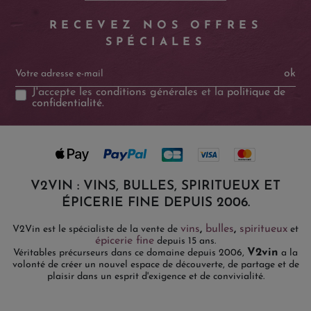
RECEVEZ NOS OFFRES
SPÉCIALES
ok
J'accepte les
conditions générales
et la
politique de
confidentialité
.
V2VIN : VINS, BULLES, SPIRITUEUX ET
ÉPICERIE FINE DEPUIS 2006.
vins
,
bulles
,
spiritueux
V2Vin est le spécialiste de la vente de
et
épicerie fine
depuis 15 ans.
V2vin
Véritables précurseurs dans ce domaine depuis 2006,
a la
volonté de créer un nouvel espace de découverte, de partage et de
plaisir dans un esprit d'exigence et de convivialité.