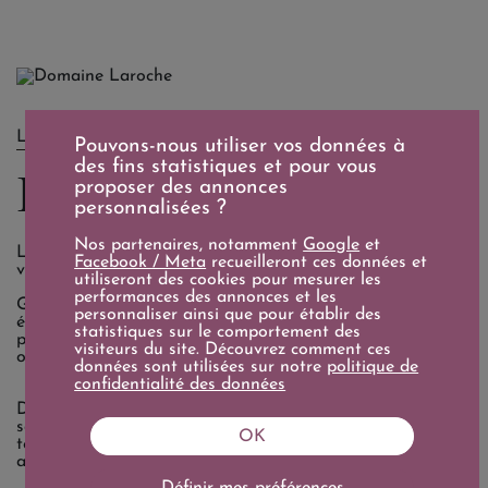
LE DOMAINE
Pouvons-nous utiliser vos données à
des fins statistiques et pour vous
Domaine Laroche
proposer des annonces
personnalisées ?
Nos partenaires, notamment
Google
et
Le domaine Laroche et son patrimoine exceptionnel de
Facebook / Meta
recueilleront ces données et
vignes appartiennent depuis 2009 au groupe AdVini.
utiliseront des cookies pour mesurer les
performances des annonces et les
Grâce à une équipe technique compétente, le style s'est
personnaliser ainsi que pour établir des
épuré, avec des élevages plus subtils pour des vins qui
statistiques sur le comportement des
progressent en pureté d'expression, moins gras et
visiteurs du site. Découvrez comment ces
opulents que par le passé.
données sont utilisées sur notre
politique de
confidentialité des données
Des raisins justement mûrs sont ici vinifiés en barrique,
sans jamais serrer ni maquiller les vins. L'expression des
OK
terroirs est lisible, le style précoce ne se fait pas pour
autant flatteur : une adresse en pleine forme.
Définir mes préférences