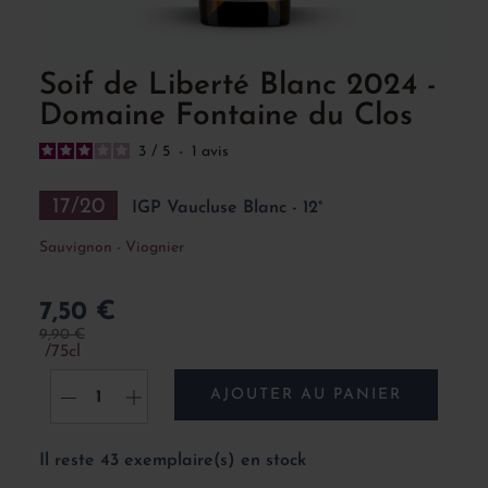
Soif de Liberté Blanc 2024 -
Domaine Fontaine du Clos
3
/
5
-
1
avis
17/20
IGP Vaucluse Blanc - 12°
Sauvignon - Viognier
7,50 €
9,90 €
75cl
AJOUTER AU PANIER
-
+
Il reste 43 exemplaire(s) en stock