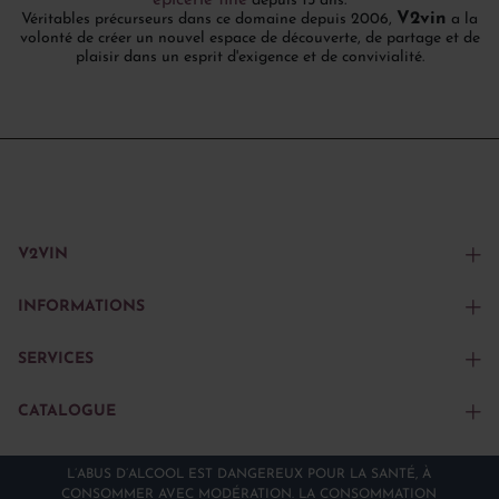
épicerie fine
depuis 15 ans.
V2vin
Véritables précurseurs dans ce domaine depuis 2006,
a la
volonté de créer un nouvel espace de découverte, de partage et de
plaisir dans un esprit d'exigence et de convivialité.
V2VIN
INFORMATIONS
SERVICES
CATALOGUE
L’ABUS D’ALCOOL EST DANGEREUX POUR LA SANTÉ, À
CONSOMMER AVEC MODÉRATION. LA CONSOMMATION