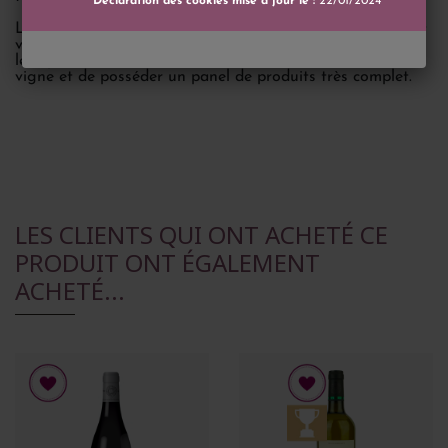
Déclaration des cookies mise à jour le :
22/01/2024
La cave compte plus de 40 cépages différents car ils sont
viticulteurs et pépiniéristes viticoles. Ces deux activités
leur permettent d'avoir une meilleure connaissance de la
vigne et de posséder un panel de produits très complet.
LES CLIENTS QUI ONT ACHETÉ CE
PRODUIT ONT ÉGALEMENT
ACHETÉ...