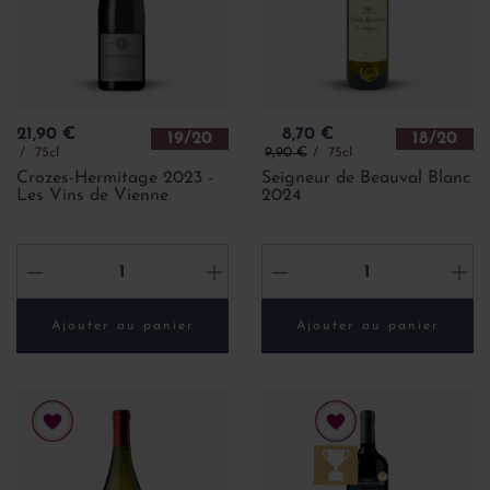
Prix
Prix
21,90 €
8,70 €
19/20
18/20
Prix de base
75cl
9,90 €
75cl
Crozes-Hermitage 2023 -
Seigneur de Beauval Blanc
Les Vins de Vienne
2024
-
+
-
+
Ajouter au panier
Ajouter au panier