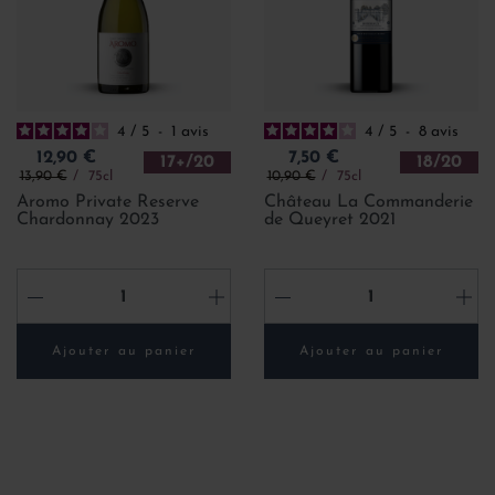
4
/
5
-
1
avis
4
/
5
-
8
avis
Prix
Prix
12,90 €
7,50 €
17+/20
18/20
Prix de base
Prix de base
13,90 €
75cl
10,90 €
75cl
Aromo Private Reserve
Château La Commanderie
Chardonnay 2023
de Queyret 2021
-
+
-
+
Ajouter au panier
Ajouter au panier