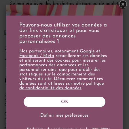
Se mariera avec des brochettes de porc ou de poulet
accompagnées de légumes grillés.
Pouvons-nous utiliser vos données à
des fins statistiques et pour vous
proposer des annonces
personnalisées ?
LE DOMAINE
Nos partenaires, notamment
Google
et
Facebook / Meta
recueilleront ces données
Domaine Fontaine du
et utiliseront des cookies pour mesurer les
performances des annonces et les
personnaliser ainsi que pour établir des
statistiques sur le comportement des
Clos
visiteurs du site. Découvrez comment ces
données sont utilisées sur notre
politique
de confidentialité des données
Situés au coeur de la Provence, entre les Dentelles de
Montmirail et le Mont Ventoux, le Domaine Fontaine du
OK
Clos bénéficie tout au long de l'année d'un climat idéal.
Créés par Jean et Nicole Barnier, il est aujourd'hui dirigé
Définir mes préférences
par Jean-François, leur fils, et son épouse Céline. Le soleil,
la pluie et le mistral les accompagnent et les aident à
façonner le fruit de leur travail.