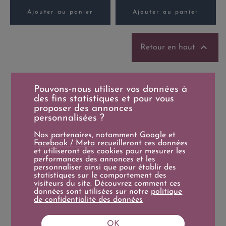
Ajouter au panier
Ajouter au panier

Retour en haut
Pouvons-nous utiliser vos données à
des fins statistiques et pour vous
proposer des annonces
personnalisées ?
Nos partenaires, notamment
Google
et
Facebook / Meta
recueilleront ces données
et utiliseront des cookies pour mesurer les
performances des annonces et les
personnaliser ainsi que pour établir des
statistiques sur le comportement des
Livraison
Paiement sécurisé
visiteurs du site. Découvrez comment ces
données sont utilisées sur notre
politique
de confidentialité des données
Délai d'Expédition moyen 7
Apple Pay / Paypal / CB
jours
OK