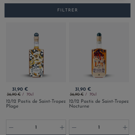
FILTRER
Prix
Prix
31,90 €
31,90 €
Prix de base
Prix de base
36,90 €
70cl
36,90 €
70cl
12/12 Pastis de Saint-Tropez
12/12 Pastis de Saint-Tropez
Plage
Nocturne
-
+
-
+