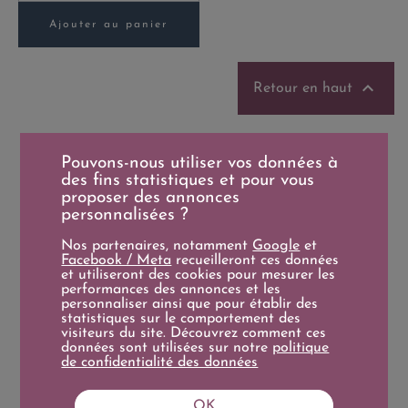
Ajouter au panier

Retour en haut
Pouvons-nous utiliser vos données à
des fins statistiques et pour vous
proposer des annonces
personnalisées ?
Nos partenaires, notamment
Google
et
Facebook / Meta
recueilleront ces données
et utiliseront des cookies pour mesurer les
performances des annonces et les
personnaliser ainsi que pour établir des
statistiques sur le comportement des
Livraison
Paiement sécurisé
visiteurs du site. Découvrez comment ces
données sont utilisées sur notre
politique
de confidentialité des données
Délai d'Expédition moyen 7
Apple Pay / Paypal / CB
jours
OK