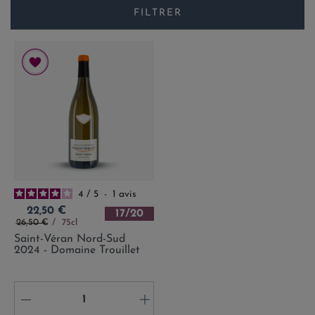
FILTRER
4
/
5
-
1
avis
Prix
22,50 €
17/20
Prix de base
26,50 €
75cl
Saint-Véran Nord-Sud
2024 - Domaine Trouillet
-
+