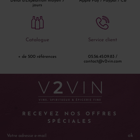
Délai d'Expédition moyen 7
Apple Pay / Paypal / CB
jours
Catalogue
Service client
+ de 500 références
05.56.45.09.83 /
contact@v2vin.com
RECEVEZ NOS OFFRES
SPÉCIALES
ok