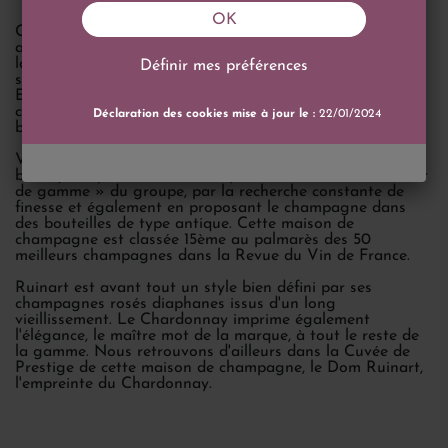
OK
Créée en 1729 par Nicolas Ruinart, cette société familiale
a été rachetée en 1988 par le groupe LVMH. Cependant,
la maison de Champagne Ruinart reste un cas à part au
Définir mes préférences
sein de ce groupe.
En effet, la marque de Champagne Ruinart n'a pas
comme politique de produire des grandes quantités de
Déclaration des cookies mise à jour le :
22/01/2024
bouteilles de champagnes à la vente.
Visant une clientèle de grands restaurants et de
boutiques spécialisées, elle se positionne comme le « haut
de gamme » du groupe, par la recherche constante de
finesse et également en proposant le champagne dans
des bouteilles de type antique. Cette maison de
champagne est classée 15ème au palmarès des 50
meilleurs champagnes dans la Revue du Vin de France.
Ruinart est avant tout un style bien défini par ses
champagnes rosés diaphanes issus d'un long
vieillissement. Le Chardonnay imprime également
l'élégance, le maître mot de la marque, à tout le reste de
la gamme. Nous retrouvons d'ailleurs dans la Cuvée de
Prestige de cette maison de champagne, le Dom Ruinart,
l'empreinte du Chardonnay.