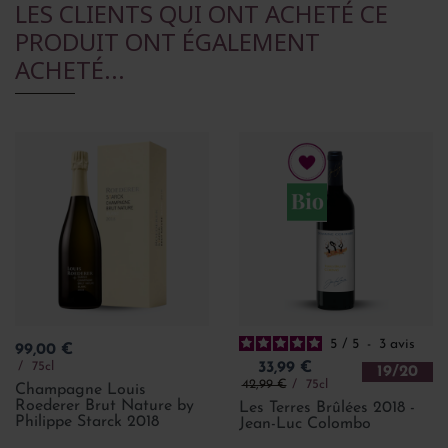
LES CLIENTS QUI ONT ACHETÉ CE
PRODUIT ONT ÉGALEMENT
ACHETÉ...
5
/
5
-
3
avis
Prix
99,00 €
Prix
75cl
33,99 €
19/20
Prix de base
42,99 €
75cl
Champagne Louis
Roederer Brut Nature by
Les Terres Brûlées 2018 -
Philippe Starck 2018
Jean-Luc Colombo