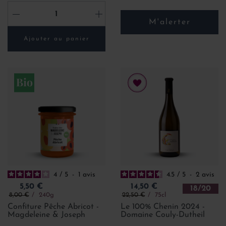
-
+
M'alerter
Ajouter au panier
4
/
5
-
1
avis
4.5
/
5
-
2
avis
Prix
Prix
5,50 €
14,50 €
18/20
Prix de base
Prix de base
8,00 €
240g
22,50 €
75cl
Confiture Pêche Abricot -
Le 100% Chenin 2024 -
Magdeleine & Joseph
Domaine Couly-Dutheil