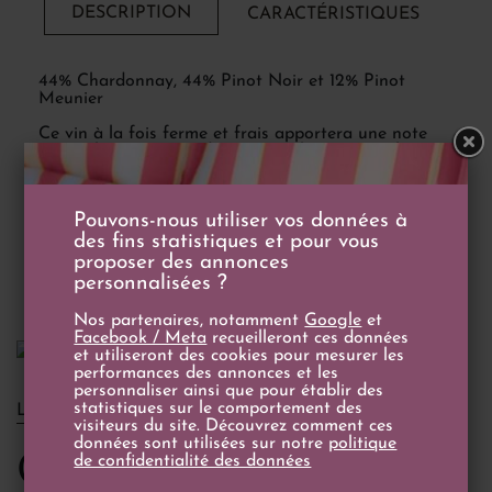
DESCRIPTION
CARACTÉRISTIQUES
44% Chardonnay, 44% Pinot Noir et 12% Pinot
Meunier
Ce vin à la fois ferme et frais apportera une note
originale à vos accords. Voici quelques exemples :
- Carpaccio de Saint-Jacques agrémenté de radis
Daikon crus et en pickles relevé bouillon de pin
douglas & grains de fenouil
Pouvons-nous utiliser vos données à
- Œufs mollets croustillants, beurre de cresson et
panais en différentes textures
des fins statistiques et pour vous
- Volaille de Bresse, jus infusé au tilleul, navets rôtis.
proposer des annonces
personnalisées ?
Nos partenaires, notamment
Google
et
Facebook / Meta
recueilleront ces données
et utiliseront des cookies pour mesurer les
performances des annonces et les
personnaliser ainsi que pour établir des
statistiques sur le comportement des
LE DOMAINE
visiteurs du site. Découvrez comment ces
données sont utilisées sur notre
politique
Champagne Ruinart
de confidentialité des données