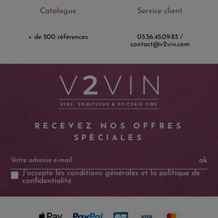
Catalogue
Service client
+ de 500 références
05.56.45.09.83 /
contact@v2vin.com
RECEVEZ NOS OFFRES
SPÉCIALES
ok
J'accepte les
conditions générales
et la
politique de
confidentialité
.