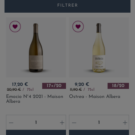
FILTRER
Prix
Prix
17,20 €
9,20 €
17+/20
18/20
Prix de base
Prix de base
20,90 €
75cl
11,90 €
75cl
Emocio N°4 2021 - Maison
Ostrea - Maison Albera
Albera
-
+
-
+