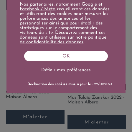
Ajouter au panier
Nos partenaires, notamment
Google
et
Facebook / Meta
recueilleront ces données
et utiliseront des cookies pour mesurer les
performances des annonces et les
personnaliser ainsi que pour établir des
statistiques sur le comportement des
visiteurs du site. Découvrez comment ces
données sont utilisées sur notre
politique
de confidentialité des données
OK
Définir mes préférences
4.3
/
5
-
3
avis
Prix
13,00 €
18+/20
Prix de base
Déclaration des cookies mise à jour le :
22/01/2024
Prix
16,90 €
75cl
17,20 €
18+/20
Prix de base
24,00 €
75cl
Grenache Noir 2022 -
Maison Albera
Mas Talaïa Zanskar 2022 -
Maison Albera
M'alerter
M'alerter