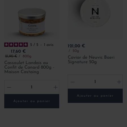
5
/
5
-
1
avis
Prix
121,00 €
Prix
50g
17,60 €
Prix de base
21,90 €
800g
Caviar de Neuvic Baeri
Signature 50g
Cassoulet Landais au
Confit de Canard 800g -
Maison Castaing
-
+
-
+
Ajouter au panier
Ajouter au panier